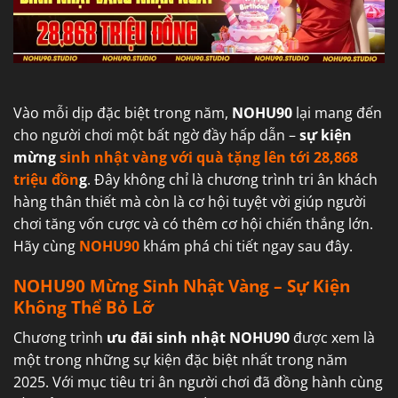
Vào mỗi dịp đặc biệt trong năm,
NOHU90
lại mang đến
cho người chơi một bất ngờ đầy hấp dẫn –
sự kiện
mừng
sinh nhật vàng với quà tặng lên tới 28,868
triệu đồn
g
. Đây không chỉ là chương trình tri ân khách
hàng thân thiết mà còn là cơ hội tuyệt vời giúp người
chơi tăng vốn cược và có thêm cơ hội chiến thắng lớn.
Hãy cùng
NOHU90
khám phá chi tiết ngay sau đây.
NOHU90 Mừng Sinh Nhật Vàng – Sự Kiện
Không Thể Bỏ Lỡ
Chương trình
ưu đãi sinh nhật NOHU90
được xem là
một trong những sự kiện đặc biệt nhất trong năm
2025. Với mục tiêu tri ân người chơi đã đồng hành cùng