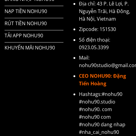
Địa chỉ: 43 P. Lê Lợi, P.
Nguyễn Trãi, Hà Đông,
NẠP TIỀN NOHU90
Hà Nội, Vietnam
RÚT TIỀN NOHU90
Zipcode: 151530
TẢI APP NOHU90
Số điện thoại:
0923.05.3399
KHUYẾN MÃI NOHU90
Mail:
nohu90studio@gmail.c
CEO NOHU90: Đặng
Tiến Hoàng
Hashtags:#nohu90
#nohu90.studio
#nohu90. com
#nohu90 com
#nohu90 dang nhap
#nha_cai_nohu90