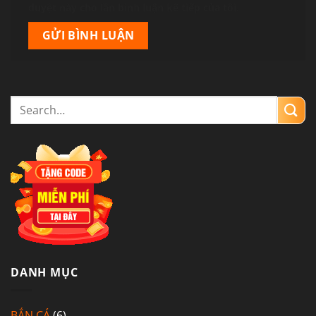
duyệt này cho lần bình luận kế tiếp của tôi.
DANH MỤC
BẮN CÁ
(6)