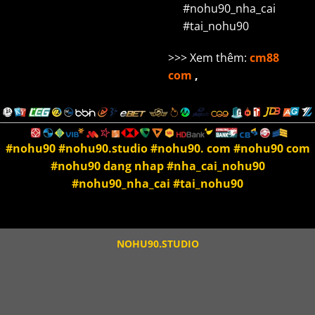
#nohu90_nha_cai
#tai_nohu90
>>> Xem thêm:
cm88
com
,
#
nohu90 #
nohu90.studio
#nohu90. com #nohu90 com
#nohu90 dang nhap #nha_cai_nohu90
#nohu90_nha_cai #tai_nohu90
NOHU90.STUDIO