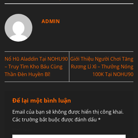
ADMIN
Nổ Hũ Aladdin Tại NOHU90
Giới Thiệu Người Chơi Tăng
– Truy Tìm Kho Báu Cùng
Rương Lì Xì – Thưởng Nóng
Thần Đèn Huyền Bí!
100K Tại NOHU90
Để lại một bình luận
Email của bạn sẽ không được hiển thị công khai.
Các trường bắt buộc được đánh dấu
*
Bình luận
*