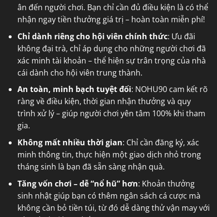
ân đến người chơi. Bạn chỉ cần đủ điều kiện là có thể
nhận ngay tiền thưởng giá trị – hoàn toàn miễn phí!
Chỉ dành riêng cho hội viên chính thức
: Ưu đãi
không đại trà, chỉ áp dụng cho những người chơi đã
xác minh tài khoản – thể hiện sự trân trọng của nhà
cái dành cho hội viên trung thành.
An toàn, minh bạch tuyệt đối
: NOHU90 cam kết rõ
ràng về điều kiện, thời gian nhận thưởng và quy
trình xử lý – giúp người chơi yên tâm 100% khi tham
gia.
Không mất nhiều thời gian
: Chỉ cần đăng ký, xác
minh thông tin, thực hiện một giao dịch nhỏ trong
tháng sinh là bạn đã sẵn sàng nhận quà.
Tăng vốn chơi – dễ “nổ hũ” hơn
: Khoản thưởng
sinh nhật giúp bạn có thêm ngân sách cá cược mà
không cần bỏ tiền túi, từ đó dễ dàng thử vận may với