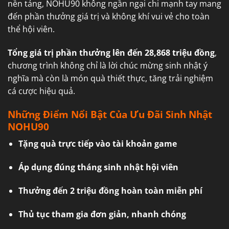
nền tảng, NOHU90 không ngần ngại chi mạnh tay mang
đến phần thưởng giá trị và không khí vui vẻ cho toàn
thể hội viên.
Tổng giá trị phần thưởng lên đến 28,868 triệu đồng
,
chương trình không chỉ là lời chúc mừng sinh nhật ý
nghĩa mà còn là món quà thiết thực, tăng trải nghiệm
cá cược hiệu quả.
Những Điểm Nổi Bật Của Ưu Đãi Sinh Nhật
NOHU90
Tặng quà trực tiếp vào tài khoản game
Áp dụng đúng tháng sinh nhật hội viên
Thưởng đến 2 triệu đồng hoàn toàn miễn phí
Thủ tục tham gia đơn giản, nhanh chóng