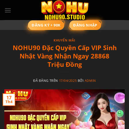
Chuyển
đến
nội
dung
ĐĂNG KÝ + 90K
ĐĂNG NHẬP
KHUYẾN MÃI
NOHU90 Đặc Quyền Cấp VIP Sinh
Nhật Vàng Nhận Ngay 28868
Triệu Đồng
ĐÃ ĐĂNG TRÊN
17/04/2025
BỞI
ADMIN
17
Th4