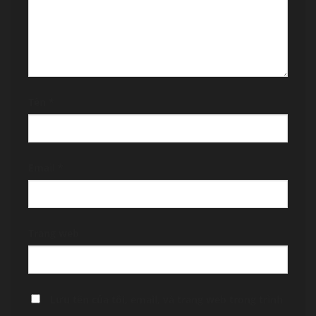
Tên
*
Email
*
Trang web
Lưu tên của tôi, email, và trang web trong trình