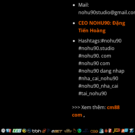
Mail:
nohu90studio@gmail.c
CEO NOHU90: Đặng
Tiến Hoàng
Hashtags:#nohu90
#nohu90.studio
#nohu90. com
#nohu90 com
#nohu90 dang nhap
#nha_cai_nohu90
#nohu90_nha_cai
#tai_nohu90
>>> Xem thêm:
cm88
com
,