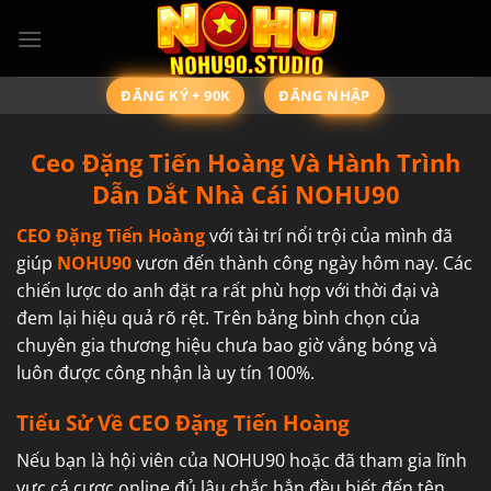
Chuyển
đến
nội
dung
ĐĂNG KÝ + 90K
ĐĂNG NHẬP
Ceo Đặng Tiến Hoàng Và Hành Trình
Dẫn Dắt Nhà Cái NOHU90
CEO Đặng Tiến Hoàng
với tài trí nổi trội của mình đã
giúp
NOHU90
vươn đến thành công ngày hôm nay. Các
chiến lược do anh đặt ra rất phù hợp với thời đại và
đem lại hiệu quả rõ rệt. Trên bảng bình chọn của
chuyên gia thương hiệu chưa bao giờ vắng bóng và
luôn được công nhận là uy tín 100%.
Tiểu Sử Về CEO Đặng Tiến Hoàng
Nếu bạn là hội viên của NOHU90 hoặc đã tham gia lĩnh
vực cá cược online đủ lâu chắc hẳn đều biết đến tên