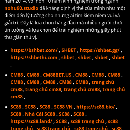
năm 2014, với hơn 10 năm kinh nghiệm trong ngành,
nohu90.studio
đã khẳng định vị thế của mình như một
điểm đến lý tưởng cho những ai tìm kiếm niềm vui và
giải trí. Đây là lựa chọn hàng đầu mà nhiều người chơi
tin tưởng và lựa chọn để trải nghiệm những giây phút
thư giãn thú vị.
https://bshbet.com/
,
SHBET
,
https://shbet.gg/
,
https://shbethi.com
,
shbet
,
shbet
,
shbet
,
shbet
,
CM88
,
CM88
,
CM88BET.US
,
CM88
,
CM88
,
CM88
,
CM88
,
CM88
,
CM88
,
CM88
,
CM88
,
trang chủ
cm88
,
trang chủ cm88
,
trang chủ cm88
,
trang chủ
cm88
,
SC88
,
SC88
,
SC88
,
SC88 VN
,
https://sc88.bio/
,
SC88
,
Nhà Cái SC88
,
SC88
,
SC88
,
https://sc88.land/
,
SC88
,
sc88 trang chủ
,
sc88
trang chủ
,
sc88 trang chủ
,
sc88 trang chủ
,
sc88