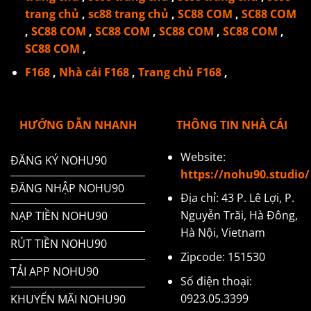
trang chủ
,
sc88 trang chủ
,
SC88 COM
,
SC88 COM
,
SC88 COM
,
SC88 COM
,
SC88 COM
,
SC88 COM
,
SC88 COM
,
F168
,
Nhà cái F168
,
Trang chủ F168
,
HƯỚNG DẪN NHANH
THÔNG TIN NHÀ CÁI
Website:
ĐĂNG KÝ NOHU90
https://nohu90.studio/
ĐĂNG NHẬP NOHU90
Địa chỉ: 43 P. Lê Lợi, P.
Nguyễn Trãi, Hà Đông,
NẠP TIỀN NOHU90
Hà Nội, Vietnam
RÚT TIỀN NOHU90
Zipcode: 151530
TẢI APP NOHU90
Số điện thoại:
0923.05.3399
KHUYẾN MÃI NOHU90