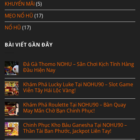
KHUYẾN MÃI
(5)
MẸO NỔ HŨ
(17)
NỔ HŨ
(17)
BÀI VIẾT GẦN ĐÂY
Đá Gà Thomo NOHU – Sân Chơi Kịch Tính Hàng
Đầu Hiện Nay
Khám Phá Lucky Luke Tại NOHU90 – Slot Game
Viễn Tây Hái Lộc Vàng!
Khám Phá Roulette Tại NOHU90 – Bàn Quay
May Mắn Chờ Bạn Chinh Phục!
Chinh Phục Kho Báu Ganesha Tại NOHU90 –
Thần Tài Ban Phước, Jackpot Liên Tay!