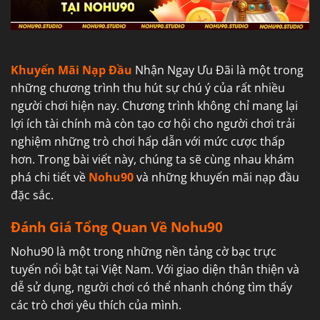
Khuyến Mãi Nạp Đầu
Nhận Ngay Ưu Đãi là một trong
những chương trình thu hút sự chú ý của rất nhiều
người chơi hiện nay. Chương trình không chỉ mang lại
lợi ích tài chính mà còn tạo cơ hội cho người chơi trải
nghiệm những trò chơi hấp dẫn với mức cược thấp
hơn. Trong bài viết này, chúng ta sẽ cùng nhau khám
phá chi tiết về
Nohu90
và những khuyến mãi nạp đầu
đặc sắc.
Đánh Giá Tổng Quan Về Nohu90
Nohu90 là một trong những nền tảng cờ bạc trực
tuyến nổi bật tại Việt Nam. Với giao diện thân thiện và
dễ sử dụng, người chơi có thể nhanh chóng tìm thấy
các trò chơi yêu thích của mình.