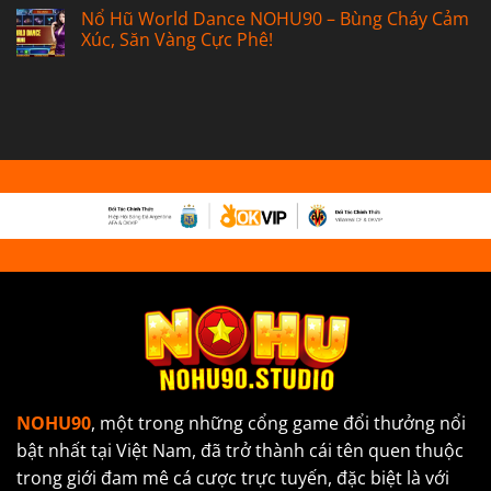
Nổ Hũ World Dance NOHU90 – Bùng Cháy Cảm
Xúc, Săn Vàng Cực Phê!
NOHU90
, một trong những cổng game đổi thưởng nổi
bật nhất tại Việt Nam, đã trở thành cái tên quen thuộc
trong giới đam mê cá cược trực tuyến, đặc biệt là với