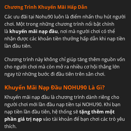
Chương Trình Khuyến Mãi Hấp Dẫn
Các ưu đãi tại Nohu90 luôn là điểm nhấn thu hút người
chơi. Một trong những chương trình nổi bật chính
là
khuyến mãi nạp đầu
, nơi mà người chơi có thể
nhận được các khoản tiền thưởng hấp dẫn khi nạp tiền
lần đầu tiên.
Chương trình này không chỉ giúp tăng thêm nguồn vốn
cho người chơi mà còn mở ra nhiều cơ hội thắng lớn
ngay từ những bước đi đầu tiên trên sân chơi.
Khuyến Mãi Nạp Đầu NOHU90 Là Gì?
Khuyến mãi nạp đầu là chương trình dành riêng cho
người chơi mới lần đầu nạp tiền tại NOHU90. Khi bạn
nạp tiền lần đầu tiên, hệ thống sẽ
tặng thêm một
phần giá trị nạp
vào tài khoản để bạn chơi các trò yêu
thích.