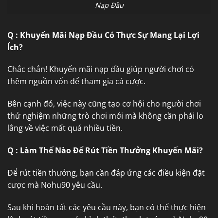
Nạp Đầu
Q : Khuyến Mãi Nạp Đầu Có Thực Sự Mang Lại Lợi
Ích?
Chắc chắn! Khuyến mãi nạp đầu giúp người chơi có
thêm nguồn vốn để tham gia cá cược.
Bên cạnh đó, việc này cũng tạo cơ hội cho người chơi
thử nghiệm những trò chơi mới mà không cần phải lo
lắng về việc mất quá nhiều tiền.
Q :
Làm Thế Nào Để Rút Tiền Thưởng Khuyến Mãi?
Để rút tiền thưởng, bạn cần đáp ứng các điều kiện đặt
cược mà Nohu90 yêu cầu.
Sau khi hoàn tất các yêu cầu này, bạn có thể thực hiện