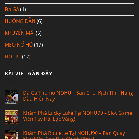
Đá Gà
(1)
HƯỚNG DẪN
(6)
KHUYẾN MÃI
(5)
MẸO NỔ HŨ
(17)
NỔ HŨ
(17)
BÀI VIẾT GẦN ĐÂY
Đá Gà Thomo NOHU – Sân Chơi Kịch Tính Hàng
Đầu Hiện Nay
Khám Phá Lucky Luke Tại NOHU90 – Slot Game
Viễn Tây Hái Lộc Vàng!
Khám Phá Roulette Tại NOHU90 – Bàn Quay
May Mắn Chờ Bạn Chinh Phục!