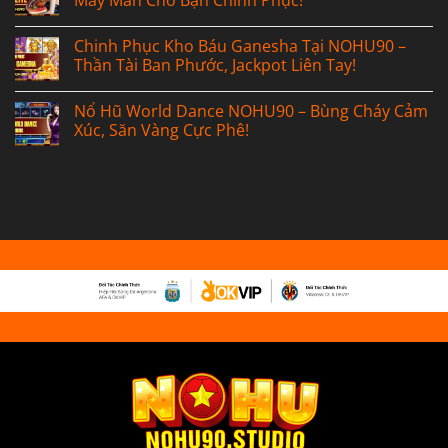
Chinh Phục Kho Báu Ganesha Tại NOHU90 –
Thần Tài Ban Phước, Jackpot Liên Tay!
Nổ Hũ World Dance NOHU90 – Bùng Cháy Cảm
Xúc, Săn Vàng Cực Phê!