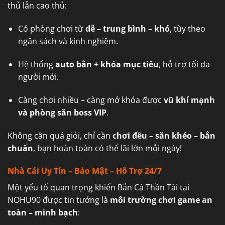
thủ lẫn cao thủ:
Có phòng chơi từ
dễ – trung bình – khó
, tùy theo
ngân sách và kinh nghiệm.
Hệ thống
auto bắn + khóa mục tiêu
, hỗ trợ tối đa
người mới.
Càng chơi nhiều – càng mở khóa được
vũ khí mạnh
và phòng săn boss VIP
.
Không cần quá giỏi, chỉ cần
chơi đều – săn khéo – bắn
chuẩn
, bạn hoàn toàn có thể lãi lớn mỗi ngày!
Nhà Cái Uy Tín – Bảo Mật – Hỗ Trợ 24/7
Một yếu tố quan trọng khiến Bắn Cá Thần Tài tại
NOHU90 được tin tưởng là
môi trường chơi game an
toàn – minh bạch
: