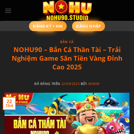
Chuyển
đến
nội
dung
ĐĂNG KÝ + 90K
ĐĂNG NHẬP
BẮN CÁ
NOHU90 – Bắn Cá Thần Tài – Trải
Nghiệm Game Săn Tiền Vàng Đỉnh
Cao 2025
ĐÃ ĐĂNG TRÊN
22/04/2025
BỞI
ADMIN
22
Th4