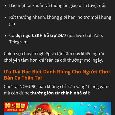
Bảo mật tài khoản và thông tin giao dịch tuyệt đối.
Rút thưởng nhanh, không giới hạn, hỗ trợ mọi khung
giờ.
Có
đội ngũ CSKH hỗ trợ 24/7
qua live chat, Zalo,
Telegram.
Chính sự chuyên nghiệp và tận tâm này khiến người
chơi yên tâm hơn khi “săn cá đổi thưởng” mỗi ngày.
Ưu Đãi Đặc Biệt Dành Riêng Cho Người Chơi
Bắn Cá Thần Tài
Chơi tại NOHU90, bạn không chỉ “săn vàng” trong game
mà còn được
thưởng lớn từ chính nhà cái
: