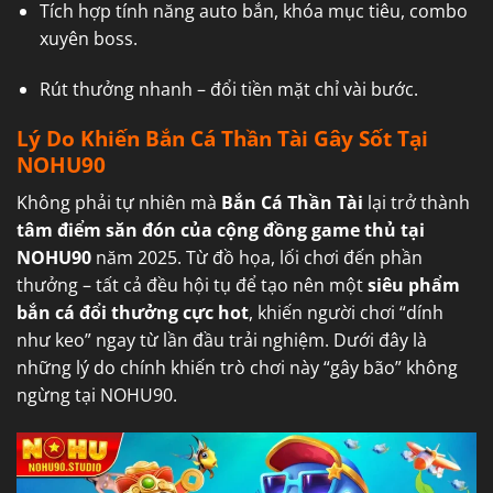
Tích hợp tính năng auto bắn, khóa mục tiêu, combo
xuyên boss.
Rút thưởng nhanh – đổi tiền mặt chỉ vài bước.
Lý Do Khiến Bắn Cá Thần Tài Gây Sốt Tại
NOHU90
Không phải tự nhiên mà
Bắn Cá Thần Tài
lại trở thành
tâm điểm săn đón của cộng đồng game thủ tại
NOHU90
năm 2025. Từ đồ họa, lối chơi đến phần
thưởng – tất cả đều hội tụ để tạo nên một
siêu phẩm
bắn cá đổi thưởng cực hot
, khiến người chơi “dính
như keo” ngay từ lần đầu trải nghiệm. Dưới đây là
những lý do chính khiến trò chơi này “gây bão” không
ngừng tại NOHU90.