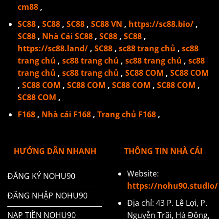
cm88
,
SC88
,
SC88
,
SC88
,
SC88 VN
,
https://sc88.bio/
,
SC88
,
Nhà Cái SC88
,
SC88
,
SC88
,
https://sc88.land/
,
SC88
,
sc88 trang chủ
,
sc88
trang chủ
,
sc88 trang chủ
,
sc88 trang chủ
,
sc88
trang chủ
,
sc88 trang chủ
,
SC88 COM
,
SC88 COM
,
SC88 COM
,
SC88 COM
,
SC88 COM
,
SC88 COM
,
SC88 COM
,
F168
,
Nhà cái F168
,
Trang chủ F168
,
HƯỚNG DẪN NHANH
THÔNG TIN NHÀ CÁI
Website:
ĐĂNG KÝ NOHU90
https://nohu90.studio/
ĐĂNG NHẬP NOHU90
Địa chỉ: 43 P. Lê Lợi, P.
Nguyễn Trãi, Hà Đông,
NẠP TIỀN NOHU90