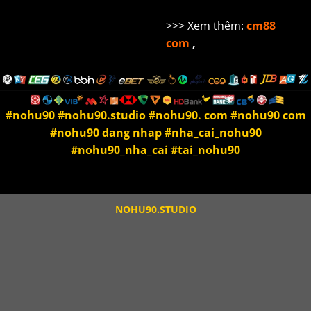
>>> Xem thêm:
cm88
com
,
#
nohu90 #
nohu90.studio
#nohu90. com #nohu90 com
#nohu90 dang nhap #nha_cai_nohu90
#nohu90_nha_cai #tai_nohu90
NOHU90.STUDIO