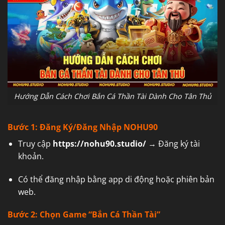
Hướng Dẫn Cách Chơi Bắn Cá Thần Tài Dành Cho Tân Thủ
Bước 1: Đăng Ký/Đăng Nhập NOHU90
Truy cập
https://nohu90.studio/
→ Đăng ký tài
khoản.
Có thể đăng nhập bằng app di động hoặc phiên bản
web.
Bước 2: Chọn Game “Bắn Cá Thần Tài”